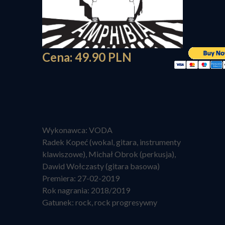
Cena: 49.90 PLN
Wykonawca: VODA
Radek Kopeć (wokal, gitara, instrumenty
klawiszowe), Michał Obrok (perkusja),
Dawid Wołczasty (gitara basowa)
Premiera: 27-02-2019
Rok nagrania: 2018/2019
Gatunek: rock, rock progresywny